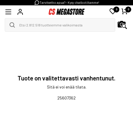
Tarvitsetko apua? - Kysy chatbotiltamme!
0
0
Tuote on valitettavasti vanhentunut.
Sitä ei voi enää tilata.
25607362