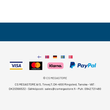
© CS MEGASTORE
CS MEGASTORE A/S, Tinvej 7, DK-4100 Ringsted, Tanska - VAT:
DK20366532 - Sähköposti:
sales@csmegastore.fi
-
Puh: 0942 721 480