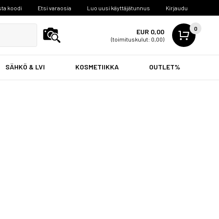
ta koodi
Etsi varaosia
Luo uusi käyttäjätunnus
Kirjaudu
0
EUR 0,00
(toimituskulut: 0,00)
SÄHKÖ & LVI
KOSMETIIKKA
OUTLET%