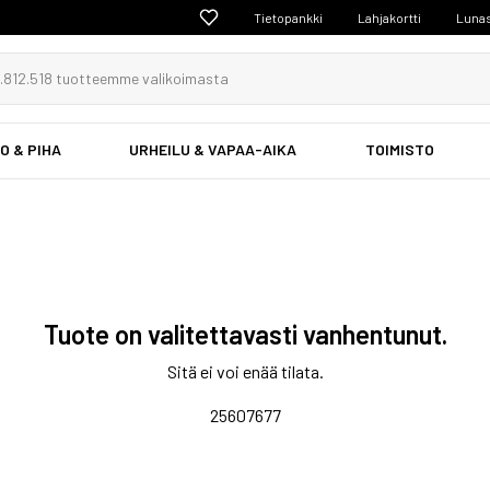
Tietopankki
Lahjakortti
Lunas
O & PIHA
URHEILU & VAPAA-AIKA
TOIMISTO
Tuote on valitettavasti vanhentunut.
Sitä ei voi enää tilata.
25607677