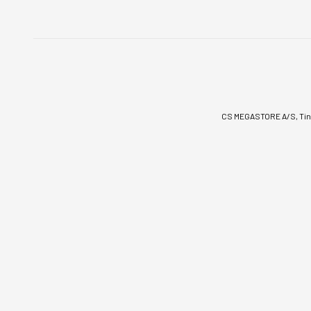
CS MEGASTORE A/S, Tinv