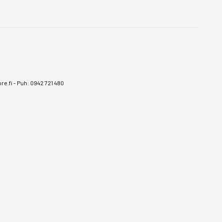
e.fi
-
Puh: 0942 721 480