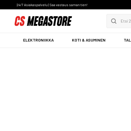
24/7 Asiakaspalvelu | Saa vastaus saman tien!
ELEKTRONIIKKA
KOTI & ASUMINEN
TAL