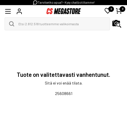
Tarvitsetko apua? - Kysy chatbotiltamme!
0
0
Tuote on valitettavasti vanhentunut.
Sitä ei voi enää tilata.
25608661