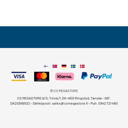
© CS MEGASTORE
CS MEGASTORE A/S, Tinvej 7, DK-4100 Ringsted, Tanska - VAT:
DK20366532 - Sähköposti:
sales@csmegastore.fi
-
Puh: 0942 721 480