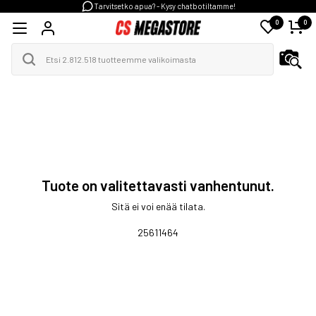
Tarvitsetko apua? - Kysy chatbotiltamme!
0
0
Tuote on valitettavasti vanhentunut.
Sitä ei voi enää tilata.
25611464