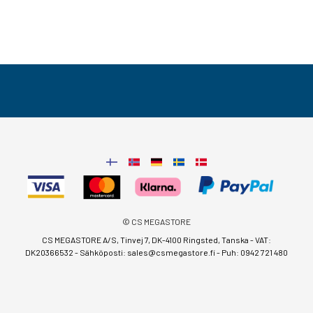
© CS MEGASTORE
CS MEGASTORE A/S, Tinvej 7, DK-4100 Ringsted, Tanska - VAT:
DK20366532 - Sähköposti:
sales@csmegastore.fi
-
Puh: 0942 721 480