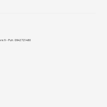
e.fi
-
Puh: 0942 721 480