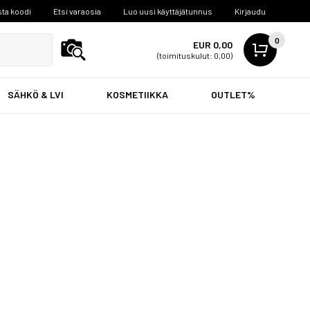
ta koodi
Etsi varaosia
Luo uusi käyttäjätunnus
Kirjaudu
0
EUR 0,00
(toimituskulut: 0,00)
SÄHKÖ & LVI
KOSMETIIKKA
OUTLET%