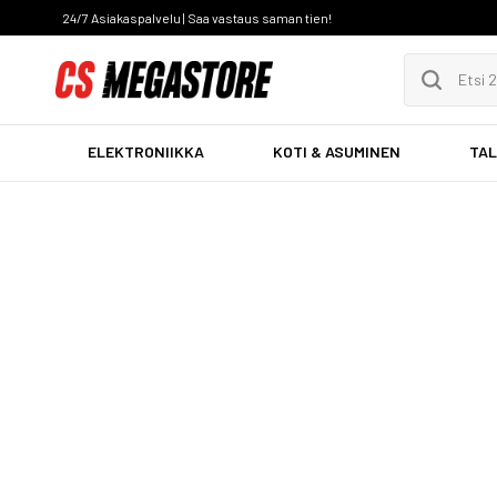
24/7 Asiakaspalvelu | Saa vastaus saman tien!
ELEKTRONIIKKA
KOTI & ASUMINEN
TAL