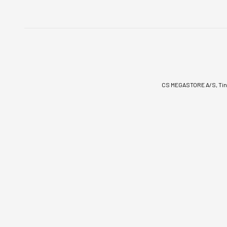
CS MEGASTORE A/S, Tinv