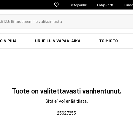
Tietopankki
Lahjakortti
Lunas
O & PIHA
URHEILU & VAPAA-AIKA
TOIMISTO
Tuote on valitettavasti vanhentunut.
Sitä ei voi enää tilata.
25627255