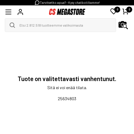
Tarvitsetko apua? - Kysy chatbotiltamme!
0
0
Tuote on valitettavasti vanhentunut.
Sitä ei voi enää tilata.
25634803