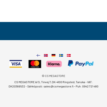
© CS MEGASTORE
CS MEGASTORE A/S, Tinvej 7, DK-4100 Ringsted, Tanska - VAT:
DK20366532 - Sähköposti:
sales@csmegastore.fi
-
Puh: 0942 721 480