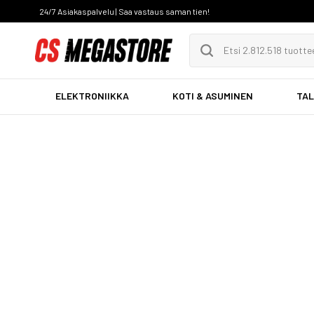
24/7 Asiakaspalvelu | Saa vastaus saman tien!
ELEKTRONIIKKA
KOTI & ASUMINEN
TAL