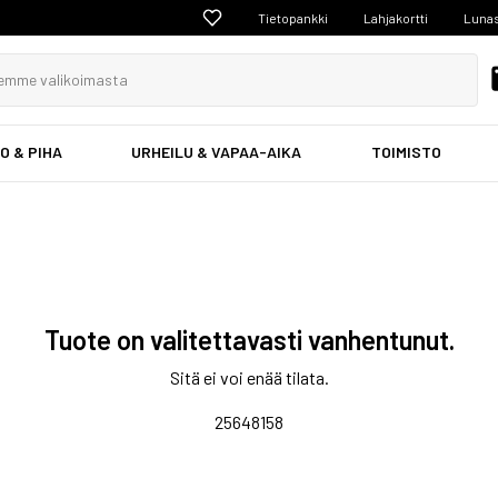
Tietopankki
Lahjakortti
Lunas
O & PIHA
URHEILU & VAPAA-AIKA
TOIMISTO
Tuote on valitettavasti vanhentunut.
Sitä ei voi enää tilata.
25648158