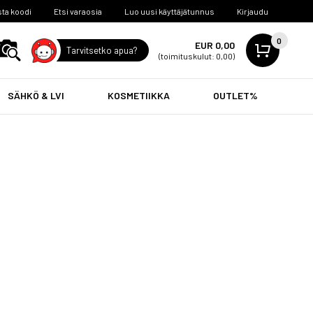
ta koodi
Etsi varaosia
Luo uusi käyttäjätunnus
Kirjaudu
0
EUR 0,00
Tarvitsetko apua?
(toimituskulut: 0,00)
SÄHKÖ & LVI
KOSMETIIKKA
OUTLET%