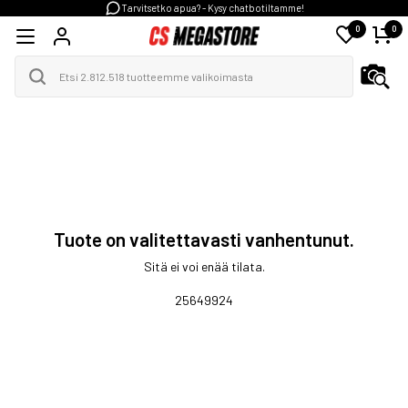
Tarvitsetko apua? - Kysy chatbotiltamme!
0
0
Tuote on valitettavasti vanhentunut.
Sitä ei voi enää tilata.
25649924