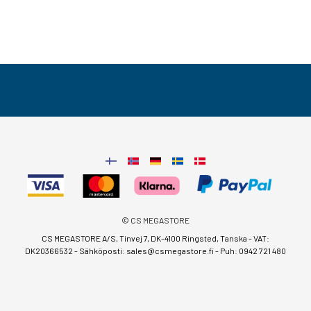
© CS MEGASTORE
CS MEGASTORE A/S, Tinvej 7, DK-4100 Ringsted, Tanska - VAT:
DK20366532 - Sähköposti:
sales@csmegastore.fi
-
Puh: 0942 721 480