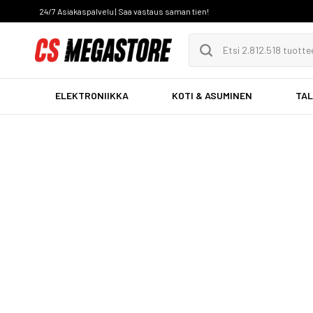
24/7 Asiakaspalvelu | Saa vastaus saman tien!
ELEKTRONIIKKA
KOTI & ASUMINEN
TAL