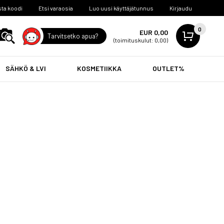
ta koodi
Etsi varaosia
Luo uusi käyttäjätunnus
Kirjaudu
0
EUR 0,00
Tarvitsetko apua?
(toimituskulut: 0,00)
SÄHKÖ & LVI
KOSMETIIKKA
OUTLET%