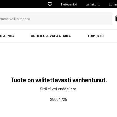
Tietopankki
Lahjakortti
Lunas
O & PIHA
URHEILU & VAPAA-AIKA
TOIMISTO
Tuote on valitettavasti vanhentunut.
Sitä ei voi enää tilata.
25664725