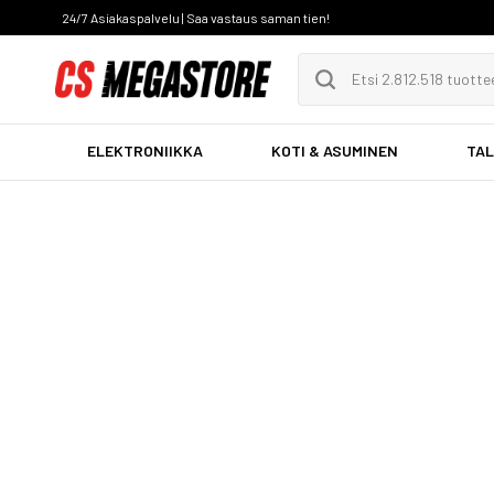
24/7 Asiakaspalvelu | Saa vastaus saman tien!
ELEKTRONIIKKA
KOTI & ASUMINEN
TAL