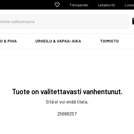
Tietopankki
Lahjakortti
Lunas
O & PIHA
URHEILU & VAPAA-AIKA
TOIMISTO
Tuote on valitettavasti vanhentunut.
Sitä ei voi enää tilata.
25666257