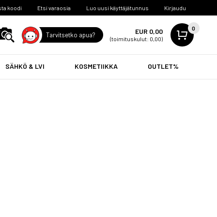
ta koodi
Etsi varaosia
Luo uusi käyttäjätunnus
Kirjaudu
0
EUR 0,00
Tarvitsetko apua?
(toimituskulut: 0,00)
SÄHKÖ & LVI
KOSMETIIKKA
OUTLET%