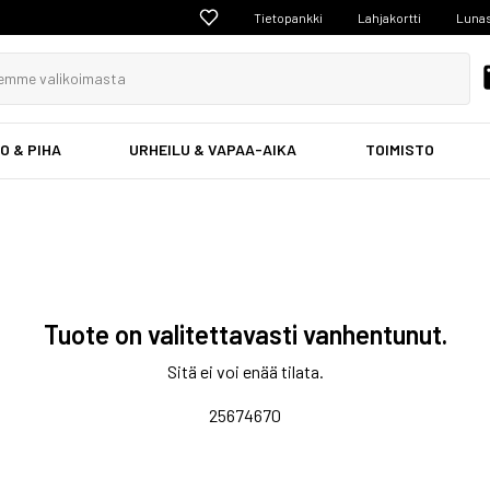
Tietopankki
Lahjakortti
Lunas
O & PIHA
URHEILU & VAPAA-AIKA
TOIMISTO
Tuote on valitettavasti vanhentunut.
Sitä ei voi enää tilata.
25674670