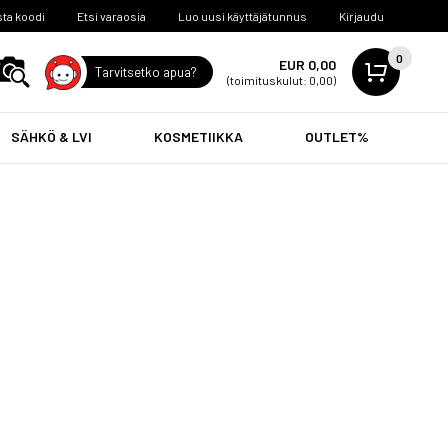
ta koodi
Etsi varaosia
Luo uusi käyttäjätunnus
Kirjaudu
0
EUR 0,00
Tarvitsetko apua?
(toimituskulut: 0,00)
SÄHKÖ & LVI
KOSMETIIKKA
OUTLET%