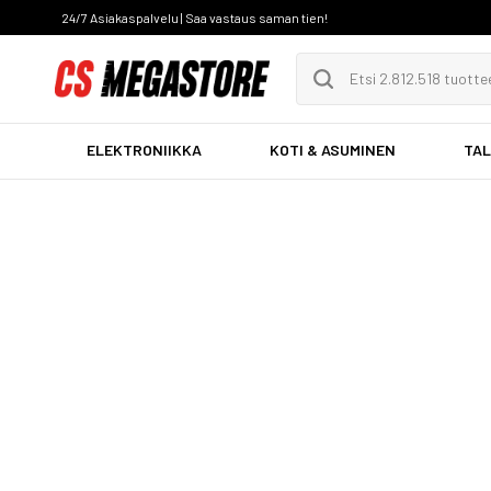
24/7 Asiakaspalvelu | Saa vastaus saman tien!
ELEKTRONIIKKA
KOTI & ASUMINEN
TAL