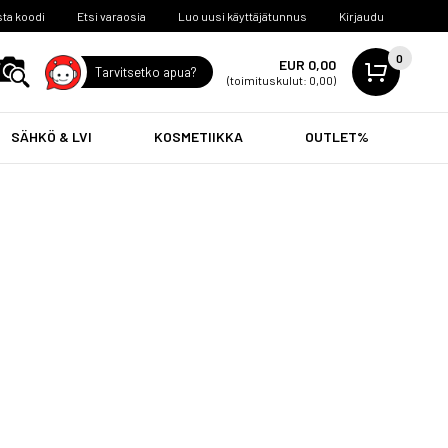
ta koodi
Etsi varaosia
Luo uusi käyttäjätunnus
Kirjaudu
0
EUR 0,00
Tarvitsetko apua?
(toimituskulut: 0,00)
SÄHKÖ & LVI
KOSMETIIKKA
OUTLET%