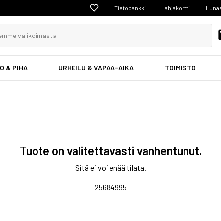
Tietopankki
Lahjakortti
Lunas
O & PIHA
URHEILU & VAPAA-AIKA
TOIMISTO
Tuote on valitettavasti vanhentunut.
Sitä ei voi enää tilata.
25684995