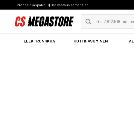
24/7 Asiakaspalvelu | Saa vastaus saman tien!
ELEKTRONIIKKA
KOTI & ASUMINEN
TAL