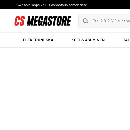
24/7 Asiakaspalvelu | Saa vastaus saman tien!
ELEKTRONIIKKA
KOTI & ASUMINEN
TAL