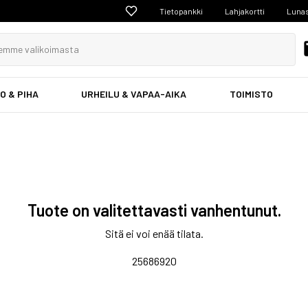
Tietopankki
Lahjakortti
Lunas
O & PIHA
URHEILU & VAPAA-AIKA
TOIMISTO
Tuote on valitettavasti vanhentunut.
Sitä ei voi enää tilata.
25686920