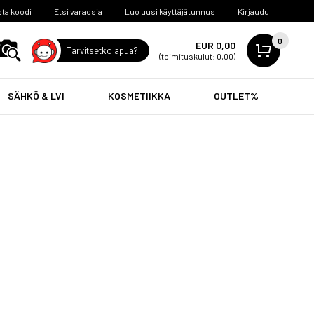
ta koodi
Etsi varaosia
Luo uusi käyttäjätunnus
Kirjaudu
0
EUR 0,00
Tarvitsetko apua?
(toimituskulut: 0,00)
SÄHKÖ & LVI
KOSMETIIKKA
OUTLET%