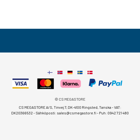
© CS MEGASTORE
CS MEGASTORE A/S, Tinvej 7, DK-4100 Ringsted, Tanska - VAT:
DK20366532 - Sähköposti:
sales@csmegastore.fi
-
Puh: 0942 721 480