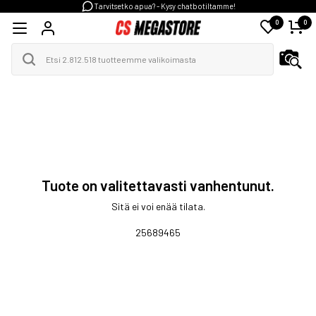
Tarvitsetko apua? - Kysy chatbotiltamme!
0
0
Tuote on valitettavasti vanhentunut.
Sitä ei voi enää tilata.
25689465