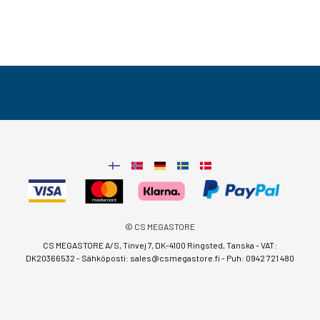
© CS MEGASTORE
CS MEGASTORE A/S, Tinvej 7, DK-4100 Ringsted, Tanska - VAT:
DK20366532 - Sähköposti:
sales@csmegastore.fi
-
Puh: 0942 721 480