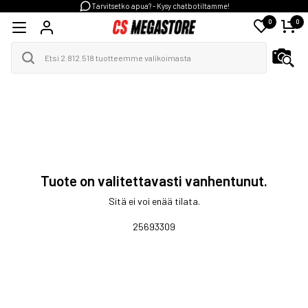
Tarvitsetko apua? - Kysy chatbotiltamme!
0
0
Tuote on valitettavasti vanhentunut.
Sitä ei voi enää tilata.
25693309