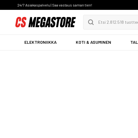
24/7 Asiakaspalvelu | Saa vastaus saman tien!
ELEKTRONIIKKA
KOTI & ASUMINEN
TAL