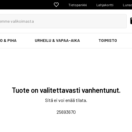
Tietopankki
Lahjakortti
Lunas
O & PIHA
URHEILU & VAPAA-AIKA
TOIMISTO
Tuote on valitettavasti vanhentunut.
Sitä ei voi enää tilata.
25693670