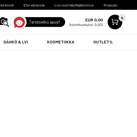
ta koodi
Etsi varaosia
Luo uusi käyttäjätunnus
Kirjaudu
0
EUR 0,00
Tarvitsetko apua?
(toimituskulut: 0,00)
SÄHKÖ & LVI
KOSMETIIKKA
OUTLET%