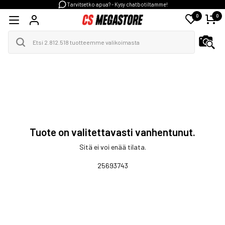
Tarvitsetko apua? - Kysy chatbotiltamme!
0
0
Tuote on valitettavasti vanhentunut.
Sitä ei voi enää tilata.
25693743