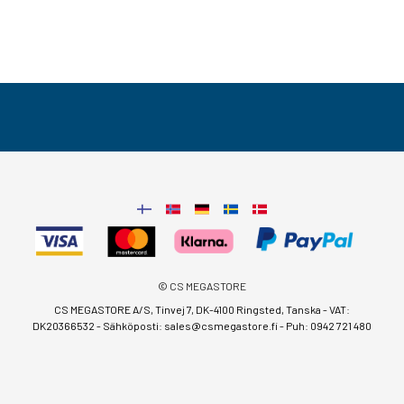
© CS MEGASTORE
CS MEGASTORE A/S, Tinvej 7, DK-4100 Ringsted, Tanska - VAT:
DK20366532 - Sähköposti:
sales@csmegastore.fi
-
Puh: 0942 721 480