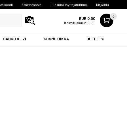
ta koodi
Etsi varaosia
Luo uusi käyttäjätunnus
Kirjaudu
0
EUR 0,00
(toimituskulut: 0,00)
SÄHKÖ & LVI
KOSMETIIKKA
OUTLET%