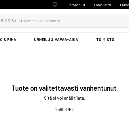
Tietopankki
Lahjakortti
Lunas
O & PIHA
URHEILU & VAPAA-AIKA
TOIMISTO
Tuote on valitettavasti vanhentunut.
Sitä ei voi enää tilata.
25698762