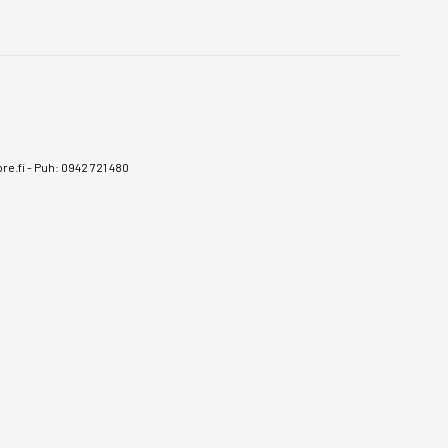
e.fi
-
Puh: 0942 721 480