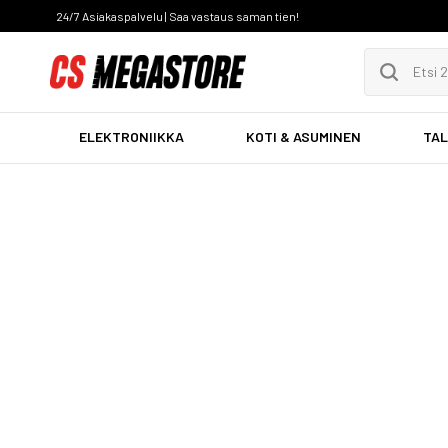
24/7 Asiakaspalvelu | Saa vastaus saman tien!
ELEKTRONIIKKA
KOTI & ASUMINEN
TAL