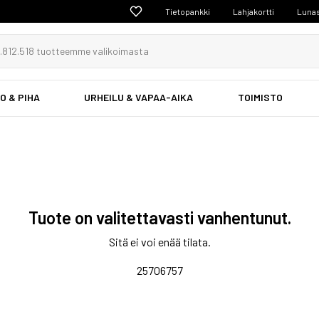
Tietopankki
Lahjakortti
Lunas
O & PIHA
URHEILU & VAPAA-AIKA
TOIMISTO
Tuote on valitettavasti vanhentunut.
Sitä ei voi enää tilata.
25706757