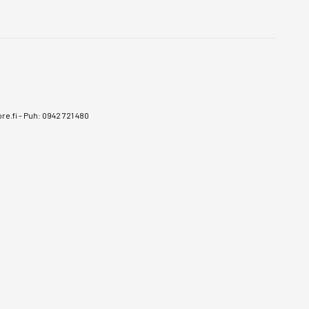
e.fi
-
Puh: 0942 721 480