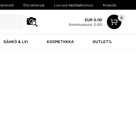
ta koodi
Etsi varaosia
Luo uusi käyttäjätunnus
Kirjaudu
0
EUR 0,00
(toimituskulut: 0,00)
SÄHKÖ & LVI
KOSMETIIKKA
OUTLET%