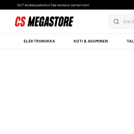
24/7 Asiakaspalvelu | Saa vastaus saman tien!
ELEKTRONIIKKA
KOTI & ASUMINEN
TAL