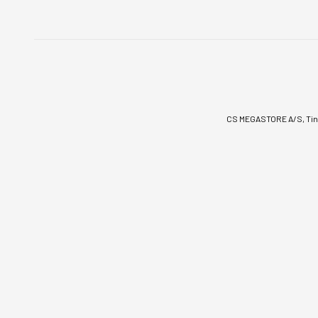
CS MEGASTORE A/S, Tinv