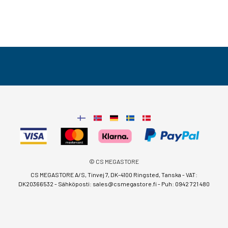
© CS MEGASTORE
CS MEGASTORE A/S, Tinvej 7, DK-4100 Ringsted, Tanska - VAT:
DK20366532 - Sähköposti:
sales@csmegastore.fi
-
Puh: 0942 721 480