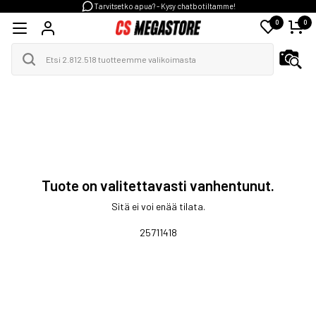
Tarvitsetko apua? - Kysy chatbotiltamme!
0
0
Tuote on valitettavasti vanhentunut.
Sitä ei voi enää tilata.
25711418