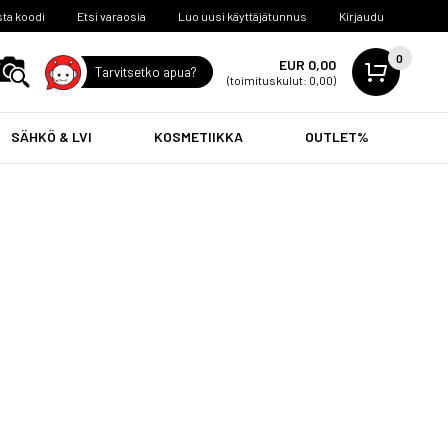
ta koodi
Etsi varaosia
Luo uusi käyttäjätunnus
Kirjaudu
0
EUR 0,00
Tarvitsetko apua?
(toimituskulut: 0,00)
SÄHKÖ & LVI
KOSMETIIKKA
OUTLET%