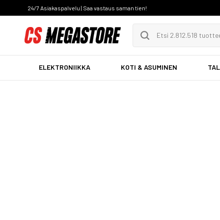
24/7 Asiakaspalvelu | Saa vastaus saman tien!
ELEKTRONIIKKA
KOTI & ASUMINEN
TAL