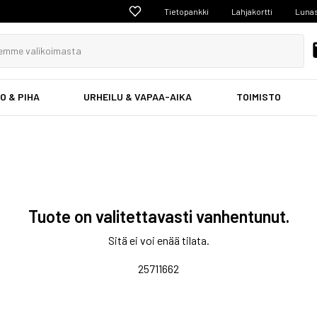
Tietopankki
Lahjakortti
Lunas
O & PIHA
URHEILU & VAPAA-AIKA
TOIMISTO
Tuote on valitettavasti vanhentunut.
Sitä ei voi enää tilata.
25711662