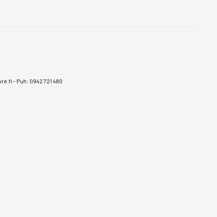
e.fi
-
Puh: 0942 721 480