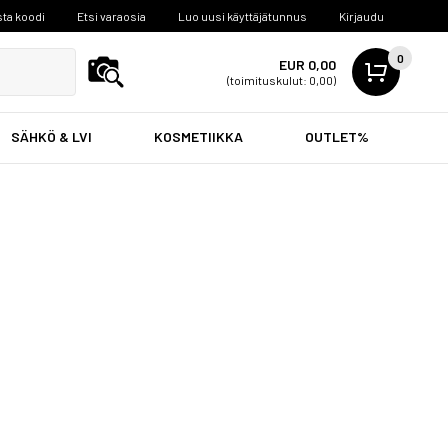
ta koodi
Etsi varaosia
Luo uusi käyttäjätunnus
Kirjaudu
0
EUR 0,00
(toimituskulut: 0,00)
SÄHKÖ & LVI
KOSMETIIKKA
OUTLET%