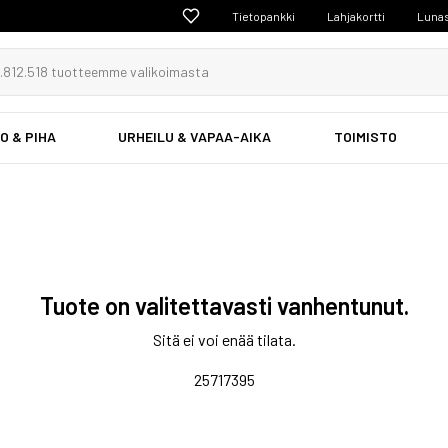
Tietopankki
Lahjakortti
Lunas
O & PIHA
URHEILU & VAPAA-AIKA
TOIMISTO
Tuote on valitettavasti vanhentunut.
Sitä ei voi enää tilata.
25717395