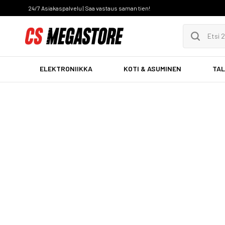
24/7 Asiakaspalvelu | Saa vastaus saman tien!
ELEKTRONIIKKA
KOTI & ASUMINEN
TAL