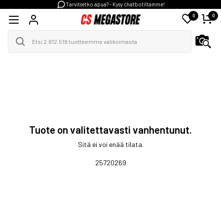
Tarvitsetko apua? - Kysy chatbotiltamme!
0
0
Tuote on valitettavasti vanhentunut.
Sitä ei voi enää tilata.
25720269