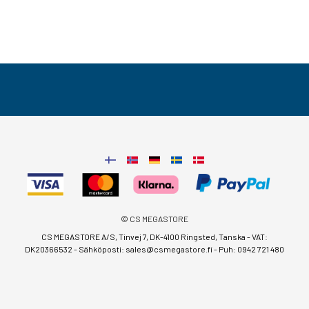
© CS MEGASTORE
CS MEGASTORE A/S, Tinvej 7, DK-4100 Ringsted, Tanska - VAT:
DK20366532 - Sähköposti:
sales@csmegastore.fi
-
Puh: 0942 721 480