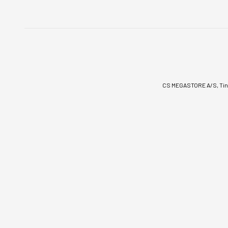
CS MEGASTORE A/S, Tinv