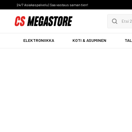
24/7 Asiakaspalvelu | Saa vastaus saman tien!
ELEKTRONIIKKA
KOTI & ASUMINEN
TAL