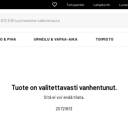
Tietopankki
Lahjakortti
Lunas
O & PIHA
URHEILU & VAPAA-AIKA
TOIMISTO
Tuote on valitettavasti vanhentunut.
Sitä ei voi enää tilata.
25721613