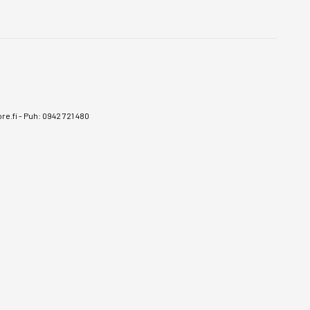
e.fi
-
Puh: 0942 721 480