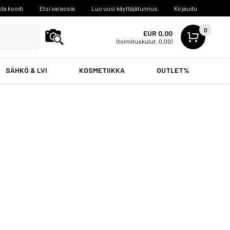
ta koodi
Etsi varaosia
Luo uusi käyttäjätunnus
Kirjaudu
0
EUR 0,00
(toimituskulut: 0,00)
SÄHKÖ & LVI
KOSMETIIKKA
OUTLET%