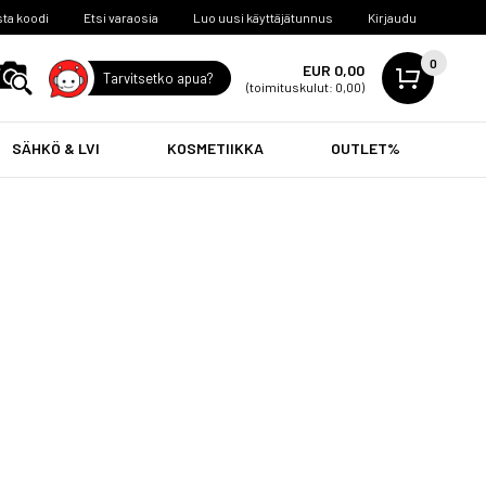
ta koodi
Etsi varaosia
Luo uusi käyttäjätunnus
Kirjaudu
0
EUR 0,00
Tarvitsetko apua?
(toimituskulut: 0,00)
SÄHKÖ & LVI
KOSMETIIKKA
OUTLET%