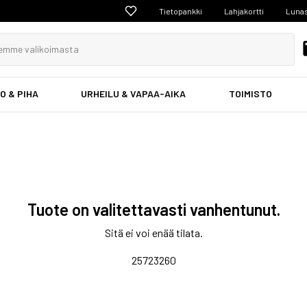
Tietopankki
Lahjakortti
Lunas
O & PIHA
URHEILU & VAPAA-AIKA
TOIMISTO
Tuote on valitettavasti vanhentunut.
Sitä ei voi enää tilata.
25723260