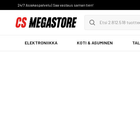
24/7 Asiakaspalvelu | Saa vastaus saman tien!
ELEKTRONIIKKA
KOTI & ASUMINEN
TAL