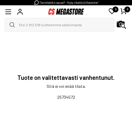
Tarvitsetko apua? - Kysy chatbotiltamme!
0
0
Tuote on valitettavasti vanhentunut.
Sitä ei voi enää tilata.
25734572