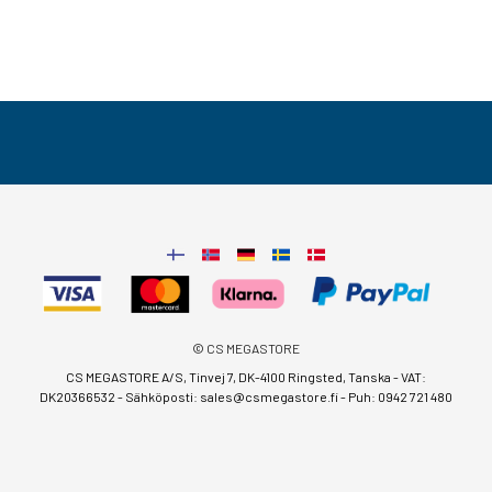
© CS MEGASTORE
CS MEGASTORE A/S, Tinvej 7, DK-4100 Ringsted, Tanska - VAT:
DK20366532 - Sähköposti:
sales@csmegastore.fi
-
Puh: 0942 721 480