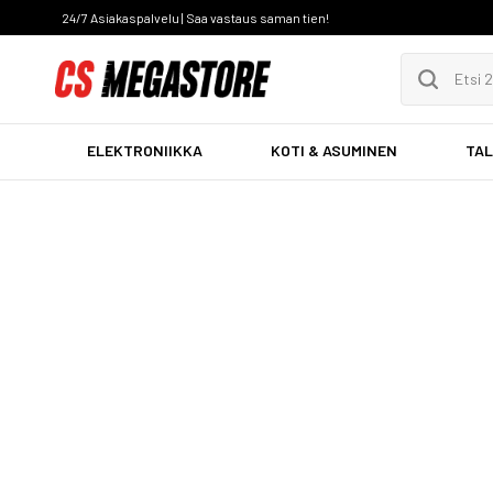
24/7 Asiakaspalvelu | Saa vastaus saman tien!
ELEKTRONIIKKA
KOTI & ASUMINEN
TAL