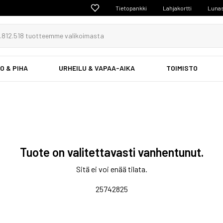
Tietopankki
Lahjakortti
Lunas
O & PIHA
URHEILU & VAPAA-AIKA
TOIMISTO
Tuote on valitettavasti vanhentunut.
Sitä ei voi enää tilata.
25742825