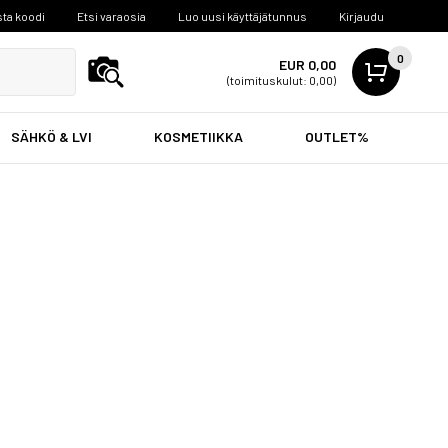
ta koodi
Etsi varaosia
Luo uusi käyttäjätunnus
Kirjaudu
0
EUR 0,00
(toimituskulut: 0,00)
SÄHKÖ & LVI
KOSMETIIKKA
OUTLET%