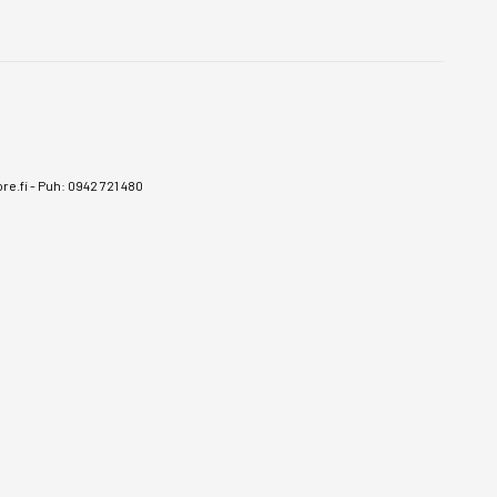
e.fi
-
Puh: 0942 721 480