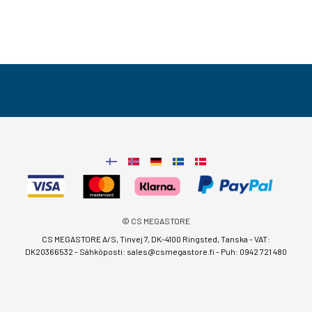
© CS MEGASTORE
CS MEGASTORE A/S, Tinvej 7, DK-4100 Ringsted, Tanska - VAT:
DK20366532 - Sähköposti:
sales@csmegastore.fi
-
Puh: 0942 721 480