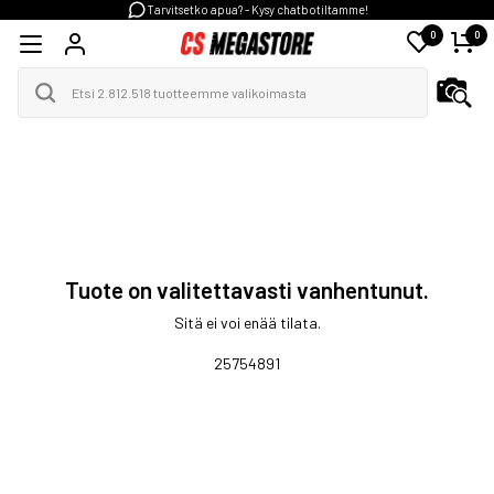
Tarvitsetko apua? - Kysy chatbotiltamme!
0
0
Tuote on valitettavasti vanhentunut.
Sitä ei voi enää tilata.
25754891