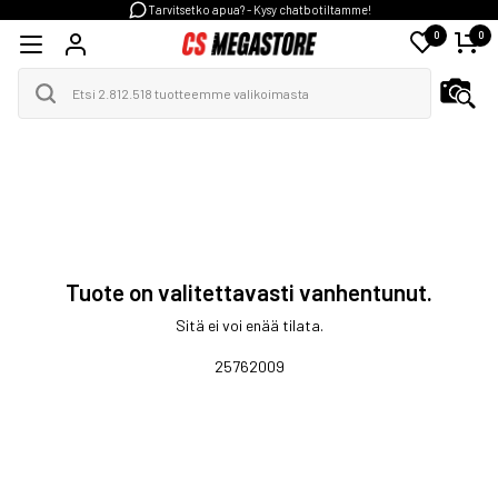
Tarvitsetko apua? - Kysy chatbotiltamme!
0
0
Tuote on valitettavasti vanhentunut.
Sitä ei voi enää tilata.
25762009