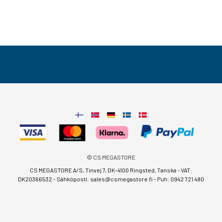
© CS MEGASTORE
CS MEGASTORE A/S, Tinvej 7, DK-4100 Ringsted, Tanska - VAT:
DK20366532 - Sähköposti:
sales@csmegastore.fi
-
Puh: 0942 721 480