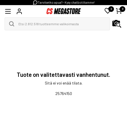
Tarvitsetko apua? - Kysy chatbotiltamme!
0
0
Tuote on valitettavasti vanhentunut.
Sitä ei voi enää tilata.
25764150