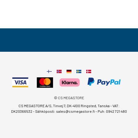
© CS MEGASTORE
CS MEGASTORE A/S, Tinvej 7, DK-4100 Ringsted, Tanska - VAT:
DK20366532 - Sähköposti:
sales@csmegastore.fi
-
Puh: 0942 721 480