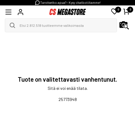
Tarvitsetko apua? - Kysy chatbotiltamme!
0
0
Tuote on valitettavasti vanhentunut.
Sitä ei voi enää tilata.
25773948