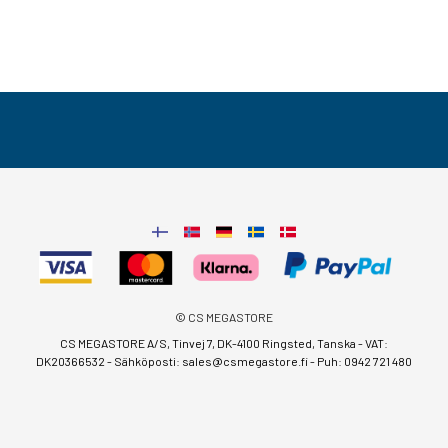
© CS MEGASTORE
CS MEGASTORE A/S, Tinvej 7, DK-4100 Ringsted, Tanska - VAT:
DK20366532 - Sähköposti:
sales@csmegastore.fi
-
Puh: 0942 721 480