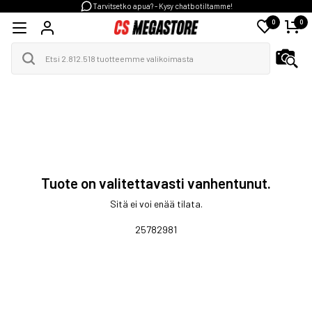
Tarvitsetko apua? - Kysy chatbotiltamme!
0
0
Tuote on valitettavasti vanhentunut.
Sitä ei voi enää tilata.
25782981