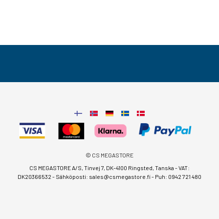
© CS MEGASTORE
CS MEGASTORE A/S, Tinvej 7, DK-4100 Ringsted, Tanska - VAT:
DK20366532 - Sähköposti:
sales@csmegastore.fi
-
Puh: 0942 721 480