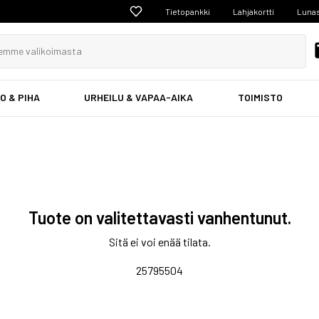
Tietopankki
Lahjakortti
Lunas
O & PIHA
URHEILU & VAPAA-AIKA
TOIMISTO
Tuote on valitettavasti vanhentunut.
Sitä ei voi enää tilata.
25795504