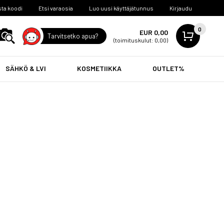
ta koodi
Etsi varaosia
Luo uusi käyttäjätunnus
Kirjaudu
0
EUR 0,00
Tarvitsetko apua?
(toimituskulut: 0,00)
SÄHKÖ & LVI
KOSMETIIKKA
OUTLET%