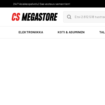
24/7 Asiakaspalvelu | Saa vastaus saman tien!
ELEKTRONIIKKA
KOTI & ASUMINEN
TAL