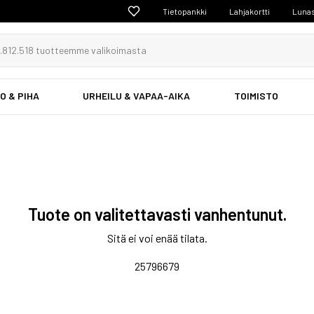
Tietopankki
Lahjakortti
Lunas
O & PIHA
URHEILU & VAPAA-AIKA
TOIMISTO
Tuote on valitettavasti vanhentunut.
Sitä ei voi enää tilata.
25796679