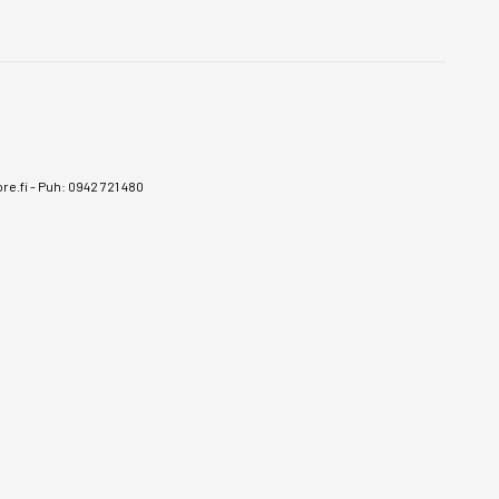
e.fi
-
Puh: 0942 721 480