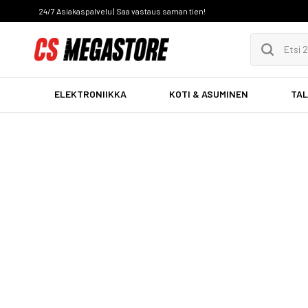
24/7 Asiakaspalvelu | Saa vastaus saman tien!
ELEKTRONIIKKA
KOTI & ASUMINEN
TAL