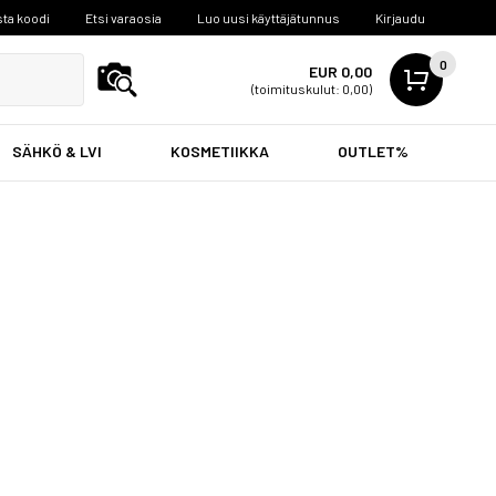
ta koodi
Etsi varaosia
Luo uusi käyttäjätunnus
Kirjaudu
0
EUR 0,00
(toimituskulut: 0,00)
SÄHKÖ & LVI
KOSMETIIKKA
OUTLET%