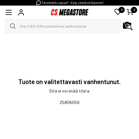
Tarvitsetko apua? - Kysy chatbotiltamme!
0
0
Tuote on valitettavasti vanhentunut.
Sitä ei voi enää tilata.
25806059