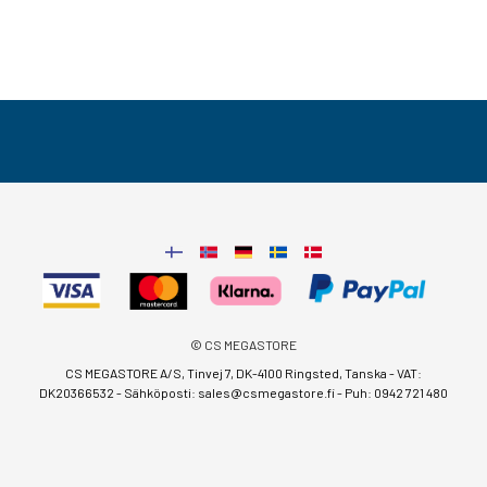
© CS MEGASTORE
CS MEGASTORE A/S, Tinvej 7, DK-4100 Ringsted, Tanska - VAT:
DK20366532 - Sähköposti:
sales@csmegastore.fi
-
Puh: 0942 721 480