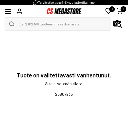
Tarvitsetko apua? - Kysy chatbotiltamme!
0
0
Tuote on valitettavasti vanhentunut.
Sitä ei voi enää tilata.
25807236