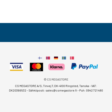
© CS MEGASTORE
CS MEGASTORE A/S, Tinvej 7, DK-4100 Ringsted, Tanska - VAT:
DK20366532 - Sähköposti:
sales@csmegastore.fi
-
Puh: 0942 721 480