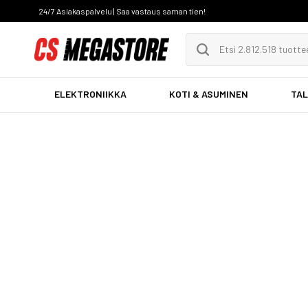
24/7 Asiakaspalvelu | Saa vastaus saman tien!
ELEKTRONIIKKA
KOTI & ASUMINEN
TAL