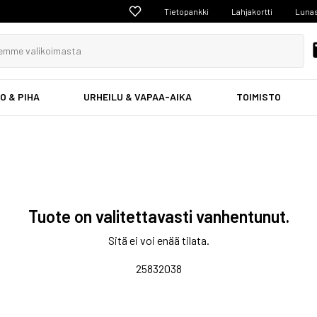
Tietopankki
Lahjakortti
Lunas
O & PIHA
URHEILU & VAPAA-AIKA
TOIMISTO
Tuote on valitettavasti vanhentunut.
Sitä ei voi enää tilata.
25832038