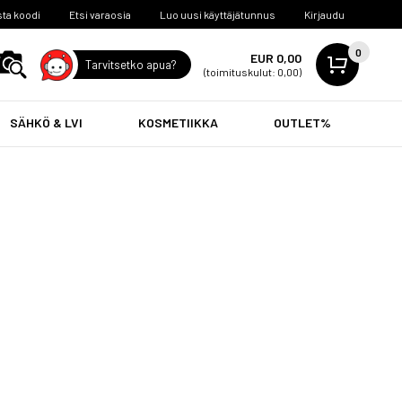
ta koodi
Etsi varaosia
Luo uusi käyttäjätunnus
Kirjaudu
0
EUR 0,00
Tarvitsetko apua?
(toimituskulut: 0,00)
SÄHKÖ & LVI
KOSMETIIKKA
OUTLET%