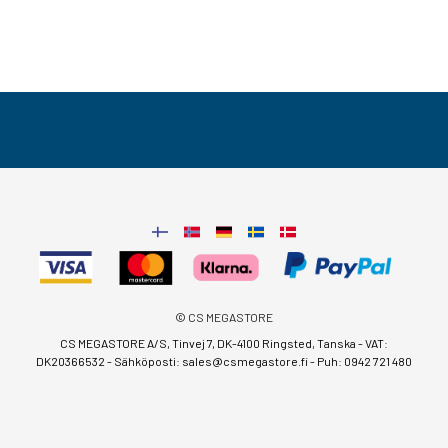
© CS MEGASTORE
CS MEGASTORE A/S, Tinvej 7, DK-4100 Ringsted, Tanska - VAT:
DK20366532 - Sähköposti:
sales@csmegastore.fi
-
Puh: 0942 721 480