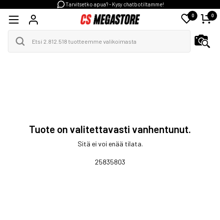
Tarvitsetko apua? - Kysy chatbotiltamme!
0
0
Tuote on valitettavasti vanhentunut.
Sitä ei voi enää tilata.
25835803