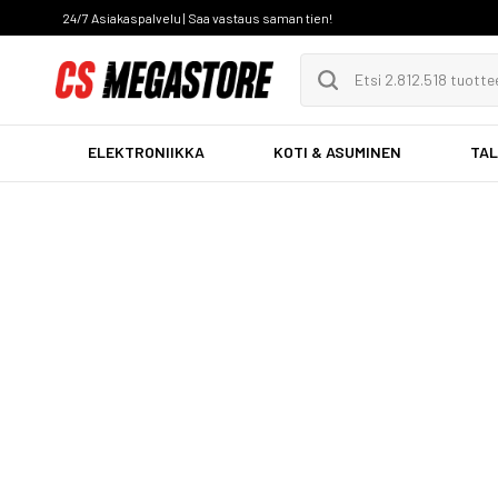
24/7 Asiakaspalvelu | Saa vastaus saman tien!
ELEKTRONIIKKA
KOTI & ASUMINEN
TAL