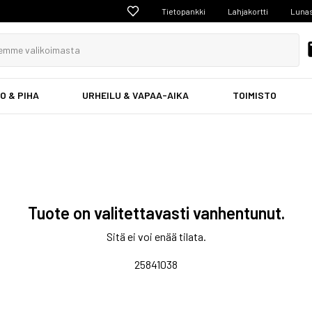
Tietopankki
Lahjakortti
Lunas
O & PIHA
URHEILU & VAPAA-AIKA
TOIMISTO
Tuote on valitettavasti vanhentunut.
Sitä ei voi enää tilata.
25841038