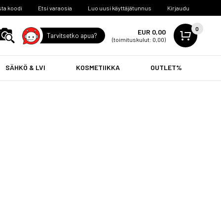
ta koodi
Etsi varaosia
Luo uusi käyttäjätunnus
Kirjaudu
0
EUR 0,00
Tarvitsetko apua?
(toimituskulut: 0,00)
SÄHKÖ & LVI
KOSMETIIKKA
OUTLET%