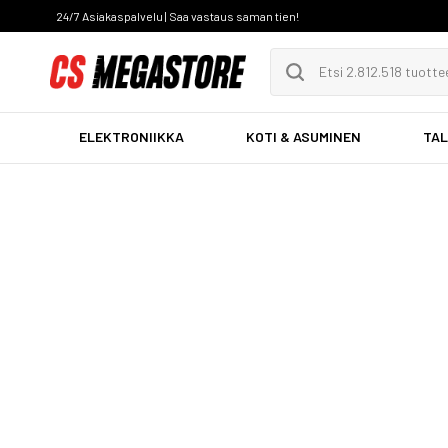
24/7 Asiakaspalvelu | Saa vastaus saman tien!
ELEKTRONIIKKA
KOTI & ASUMINEN
TAL