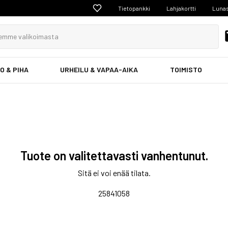
Tietopankki
Lahjakortti
Lunas
O & PIHA
URHEILU & VAPAA-AIKA
TOIMISTO
Tuote on valitettavasti vanhentunut.
Sitä ei voi enää tilata.
25841058