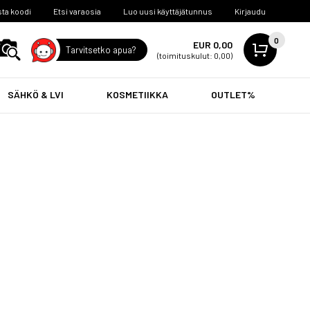
ta koodi
Etsi varaosia
Luo uusi käyttäjätunnus
Kirjaudu
0
EUR 0,00
Tarvitsetko apua?
(toimituskulut: 0,00)
SÄHKÖ & LVI
KOSMETIIKKA
OUTLET%