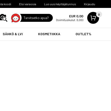
ta koodi
Etsi varaosia
Luo uusi käyttäjätunnus
Kirjaudu
0
EUR 0,00
Tarvitsetko apua?
(toimituskulut: 0,00)
SÄHKÖ & LVI
KOSMETIIKKA
OUTLET%