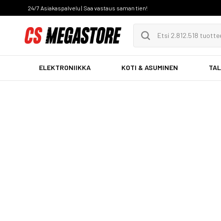
24/7 Asiakaspalvelu | Saa vastaus saman tien!
ELEKTRONIIKKA
KOTI & ASUMINEN
TAL