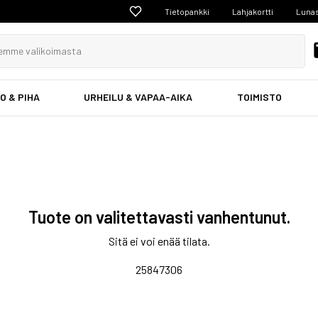
Tietopankki
Lahjakortti
Lunas
O & PIHA
URHEILU & VAPAA-AIKA
TOIMISTO
Tuote on valitettavasti vanhentunut.
Sitä ei voi enää tilata.
25847306