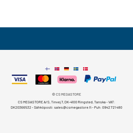
© CS MEGASTORE
CS MEGASTORE A/S, Tinvej 7, DK-4100 Ringsted, Tanska - VAT:
DK20366532 - Sähköposti:
sales@csmegastore.fi
-
Puh: 0942 721 480