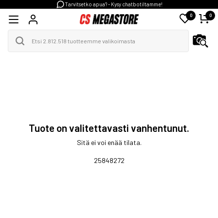
Tarvitsetko apua? - Kysy chatbotiltamme!
0
0
Tuote on valitettavasti vanhentunut.
Sitä ei voi enää tilata.
25848272