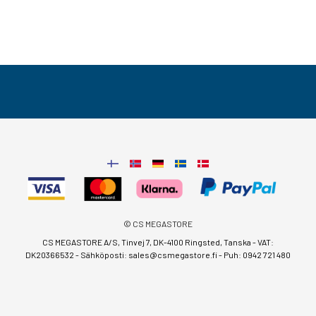
© CS MEGASTORE
CS MEGASTORE A/S, Tinvej 7, DK-4100 Ringsted, Tanska - VAT:
DK20366532 - Sähköposti:
sales@csmegastore.fi
-
Puh: 0942 721 480