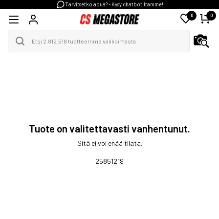
Tarvitsetko apua? - Kysy chatbotiltamme!
0
0
Tuote on valitettavasti vanhentunut.
Sitä ei voi enää tilata.
25851219