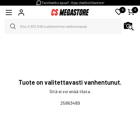
Tarvitsetko apua? - Kysy chatbotiltamme!
0
0
Tuote on valitettavasti vanhentunut.
Sitä ei voi enää tilata.
25863489