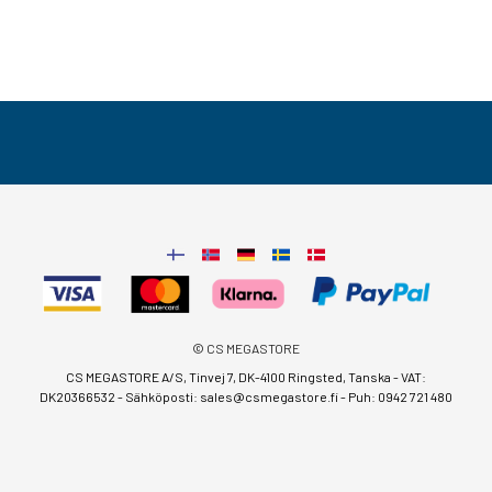
© CS MEGASTORE
CS MEGASTORE A/S, Tinvej 7, DK-4100 Ringsted, Tanska - VAT:
DK20366532 - Sähköposti:
sales@csmegastore.fi
-
Puh: 0942 721 480