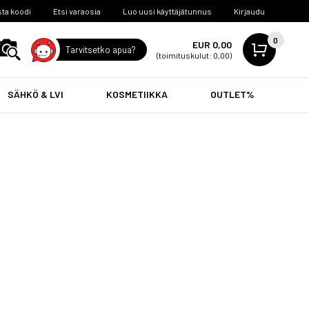
ta koodi
Etsi varaosia
Luo uusi käyttäjätunnus
Kirjaudu
0
EUR 0,00
Tarvitsetko apua?
(toimituskulut: 0,00)
SÄHKÖ & LVI
KOSMETIIKKA
OUTLET%