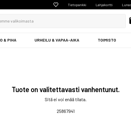
Tietopankki
Lahjakortti
Lunas
O & PIHA
URHEILU & VAPAA-AIKA
TOIMISTO
Tuote on valitettavasti vanhentunut.
Sitä ei voi enää tilata.
25867941