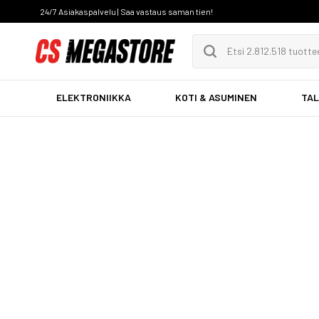
24/7 Asiakaspalvelu | Saa vastaus saman tien!
ELEKTRONIIKKA
KOTI & ASUMINEN
TAL