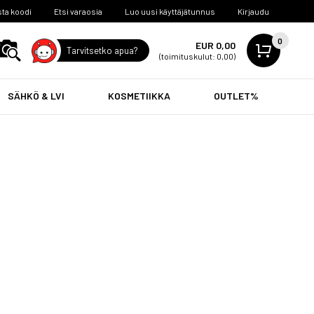
ta koodi
Etsi varaosia
Luo uusi käyttäjätunnus
Kirjaudu
0
EUR 0,00
Tarvitsetko apua?
(toimituskulut: 0,00)
SÄHKÖ & LVI
KOSMETIIKKA
OUTLET%