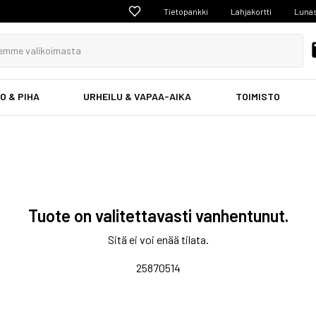
Tietopankki
Lahjakortti
Lunas
O & PIHA
URHEILU & VAPAA-AIKA
TOIMISTO
Tuote on valitettavasti vanhentunut.
Sitä ei voi enää tilata.
25870514