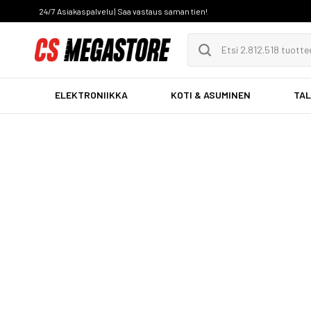
24/7 Asiakaspalvelu | Saa vastaus saman tien!
ELEKTRONIIKKA
KOTI & ASUMINEN
TAL