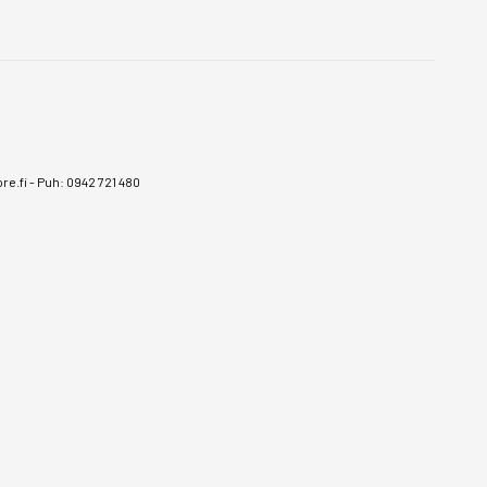
e.fi
-
Puh: 0942 721 480