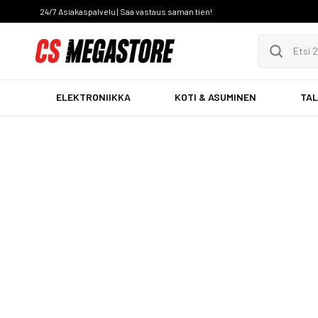
24/7 Asiakaspalvelu | Saa vastaus saman tien!
ELEKTRONIIKKA
KOTI & ASUMINEN
TAL