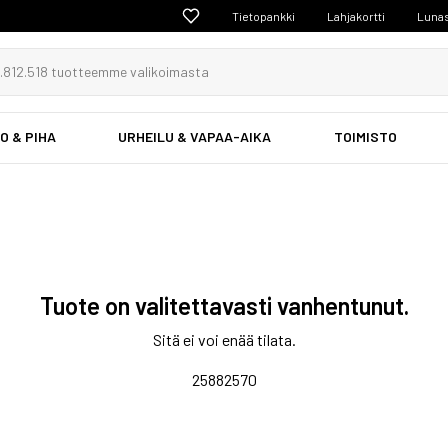
Tietopankki
Lahjakortti
Lunas
O & PIHA
URHEILU & VAPAA-AIKA
TOIMISTO
Tuote on valitettavasti vanhentunut.
Sitä ei voi enää tilata.
25882570