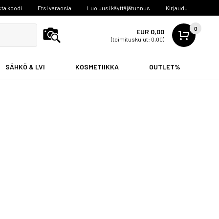
ta koodi
Etsi varaosia
Luo uusi käyttäjätunnus
Kirjaudu
0
EUR 0,00
(toimituskulut: 0,00)
SÄHKÖ & LVI
KOSMETIIKKA
OUTLET%