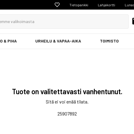
Tietopankki
Lahjakortti
Lunas
O & PIHA
URHEILU & VAPAA-AIKA
TOIMISTO
Tuote on valitettavasti vanhentunut.
Sitä ei voi enää tilata.
25907892