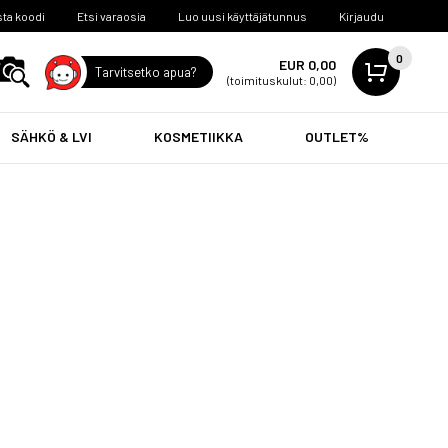
ta koodi
Etsi varaosia
Luo uusi käyttäjätunnus
Kirjaudu
0
EUR 0,00
Tarvitsetko apua?
(toimituskulut: 0,00)
SÄHKÖ & LVI
KOSMETIIKKA
OUTLET%