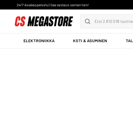
24/7 Asiakaspalvelu | Saa vastaus saman tien!
ELEKTRONIIKKA
KOTI & ASUMINEN
TAL