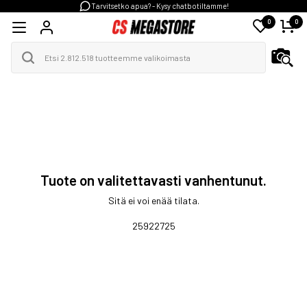
Tarvitsetko apua? - Kysy chatbotiltamme!
0
0
Tuote on valitettavasti vanhentunut.
Sitä ei voi enää tilata.
25922725