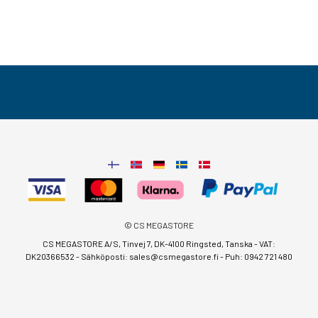
© CS MEGASTORE
CS MEGASTORE A/S, Tinvej 7, DK-4100 Ringsted, Tanska - VAT:
DK20366532 - Sähköposti:
sales@csmegastore.fi
-
Puh: 0942 721 480