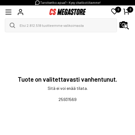
Tarvitsetko apua? - Kysy chatbotiltamme!
0
0
Tuote on valitettavasti vanhentunut.
Sitä ei voi enää tilata.
25931569