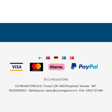
© CS MEGASTORE
CS MEGASTORE A/S, Tinvej 7, DK-4100 Ringsted, Tanska - VAT:
DK20366532 - Sähköposti:
sales@csmegastore.fi
-
Puh: 0942 721 480